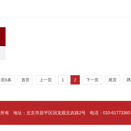
会
跳
每页
6
条
1
2
首页
上一页
下一页
尾页
权所有
地址：北京市昌平区回龙观北农路2号
电话：010-61773360 