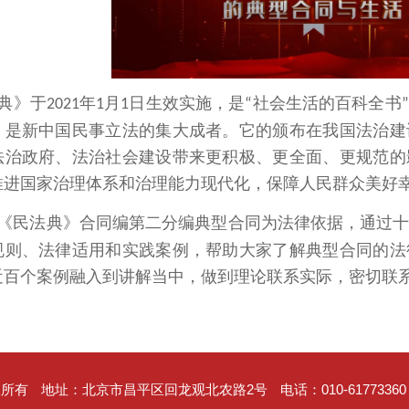
典》于
年
月
日生效实施，是
社会生活的百科全书
2021
1
1
“
”
，是新中国民事立法的集大成者。它的颁布在我国法治建
法治政府、法治社会建设带来更积极、更全面、更规范的
推进国家治理体系和治理能力现代化，保障人民群众美好
《民法典》合同编第二分编典型合同为法律依据，通过
规则、法律适用和实践案例，帮助大家了解典型合同的法
近百个案例融入到讲解当中，做到理论联系实际，密切联
权所有
地址：北京市昌平区回龙观北农路2号
电话：010-61773360 