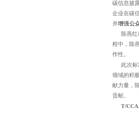
碳信息披
企业在碳
并
增强公
陈燕红
程中，陈
作性。
此次标
领域的积
献力量，
贡献。
T/C